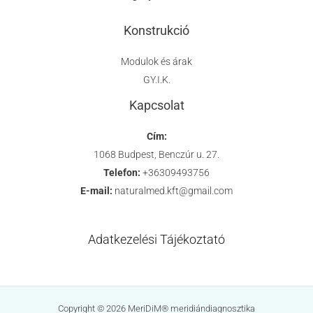
Konstrukció
Modulok és árak
GY.I.K.
Kapcsolat
Cím:
1068 Budpest, Benczúr u. 27.
Telefon:
+36309493756
E-mail:
naturalmed.kft@gmail.com
Adatkezelési Tájékoztató
Copyright © 2026 MeriDiM® meridiándiagnosztika