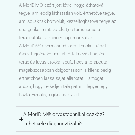
A MeriDiM® azért jött létre, hogy: láthatóvá
tegye, ami eddig láthatatlan volt, érthetővé tegye,
ami sokaknak bonyolult, kézzelfoghatóvá tegye az
energetikai mintázatokat,és támogassa a
terapeutákat a mindennapi munkában.
A MeriDiM® nem csupán grafikonokat készít:
összefüggéseket mutat, értelmezést ad, és
terápiás javaslatokkal segít, hogy a terapeuta
magabiztosabban dolgozhasson, a kliens pedig
érthetőbben lássa saját állapotát. Támogat
abban, hogy ne kelljen találgatni — legyen egy
tiszta, vizuális, logikus iránytűd.
A MeriDiM® orvostechnikai eszköz?
Lehet vele diagnosztizálni?