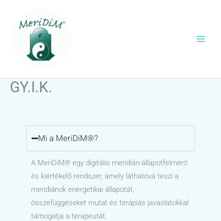
Skip
to
content
GY.I.K.
Mi a MeriDiM®?
A MeriDiM® egy digitális meridián-állapotfelmérő
és kiértékelő rendszer, amely láthatóvá teszi a
meridiánok energetikai állapotát,
összefüggéseket mutat és terápiás javaslatokkal
támogatja a terapeutát.