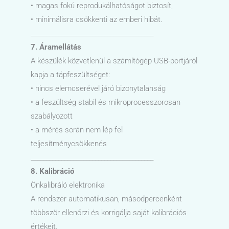
• magas fokú reprodukálhatóságot biztosít,
• minimálisra csökkenti az emberi hibát.
________________________________________
7. Áramellátás
A készülék közvetlenül a számítógép USB-portjáról
kapja a tápfeszültséget:
• nincs elemcserével járó bizonytalanság
• a feszültség stabil és mikroprocesszorosan
szabályozott
• a mérés során nem lép fel
teljesítménycsökkenés
________________________________________
8. Kalibráció
Önkalibráló elektronika
A rendszer automatikusan, másodpercenként
többször ellenőrzi és korrigálja saját kalibrációs
értékeit.