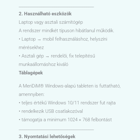
________________________________________
2. Használható eszközök
Laptop vagy asztali számítógép
A rendszer mindkét típuson hibátlanul működik.
• Laptop → mobil felhasználáshoz, helyszíni
mérésekhez
• Asztali gép → rendelői, fix telepítésű
munkaállomáshoz kiváló
Táblagépek
A MeriDiM® Windows-alapú tableten is futtatható,
amennyiben:
• teljes értékű Windows 10/11 rendszer fut rajta
• rendelkezik USB csatlakozóval
• támogatja a minimum 1024 × 768 felbontást
________________________________________
3. Nyomtatási lehetőségek