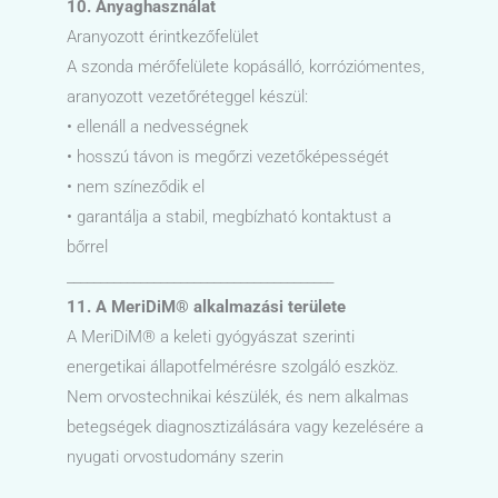
10. Anyaghasználat
Aranyozott érintkezőfelület
A szonda mérőfelülete kopásálló, korróziómentes,
aranyozott vezetőréteggel készül:
• ellenáll a nedvességnek
• hosszú távon is megőrzi vezetőképességét
• nem színeződik el
• garantálja a stabil, megbízható kontaktust a
bőrrel
________________________________________
11. A MeriDiM® alkalmazási területe
A MeriDiM® a keleti gyógyászat szerinti
energetikai állapotfelmérésre szolgáló eszköz.
Nem orvostechnikai készülék, és nem alkalmas
betegségek diagnosztizálására vagy kezelésére a
nyugati orvostudomány szerin