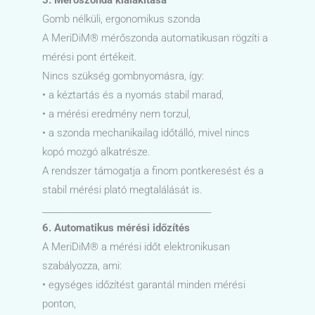
5. Mérőszonda kialakítása
Gomb nélküli, ergonomikus szonda
A MeriDiM® mérőszonda automatikusan rögzíti a
mérési pont értékeit.
Nincs szükség gombnyomásra, így:
• a kéztartás és a nyomás stabil marad,
• a mérési eredmény nem torzul,
• a szonda mechanikailag időtálló, mivel nincs
kopó mozgó alkatrésze.
A rendszer támogatja a finom pontkeresést és a
stabil mérési plató megtalálását is.
________________________________________
6. Automatikus mérési időzítés
A MeriDiM® a mérési időt elektronikusan
szabályozza, ami:
• egységes időzítést garantál minden mérési
ponton,