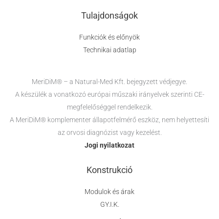
Tulajdonságok
Funkciók és előnyök
Technikai adatlap
MeriDiM® – a Natural-Med Kft. bejegyzett védjegye.
A készülék a vonatkozó európai műszaki irányelvek szerinti CE-
megfelelőséggel rendelkezik.
A MeriDiM® komplementer állapotfelmérő eszköz, nem helyettesíti
az orvosi diagnózist vagy kezelést.
Jogi nyilatkozat
Konstrukció
Modulok és árak
GY.I.K.