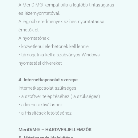
A MeriDiM® kompatibilis a legtöbb tintasugaras
és lézernyomtatóval.
A legjobb eredmények színes nyomtatással
érhetők el.
A nyomtatónak:
• közvetlenül elérhetőnek kell lennie
• támogatnia kell a szabványos Windows-
nyomtatási drivereket
________________________________________
4. Internetkapcsolat szerepe
Internetkapcsolat szükséges:
• a szoftver telepítéséhez ( a szükséges)
• a licenc-aktiváláshoz
• a frissítések letöltéséhez
________________________________________
MeriDiM® – HARDVERJELLEMZŐK