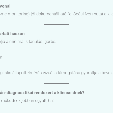
tvonal
me monitoring) jól dokumentálható fejlődési ívet mutat a kl
orlati haszon
ja a minimális tanulási görbe.
om
igitális állapotfelmérés vizuális támogatása gyorsítja a bevez
n-diagnosztikai rendszert a klienseidnek?
r működnek jobban együtt, ha: