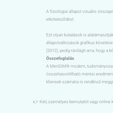
A fiziológiai állapot vizuális vissz
elköteleződést.
Ezt olyan kutatások is alátámasztjá
állapotváltozások grafikus követése 
(2012), pedig rávilágít arra, hogy a
Összefoglalás
A MeriDiM® modern, tudományosan me
összehasonlítható mérési eredménye
kliensek számára is rendkívül megg
👉 Kérj személyes bemutatót vagy online 