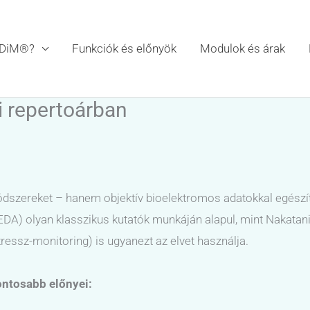
iDiM®?
Funkciók és előnyök
Modulok és árak
 repertoárban
dszereket – hanem objektív bioelektromos adatokkal egészíti 
R/EDA) olyan klasszikus kutatók munkáján alapul, mint Nakat
tressz-monitoring) is ugyanezt az elvet használja.
ntosabb előnyei: