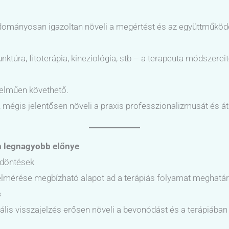
tudományosan igazoltan növeli a megértést és az együttműköd
ktúra, fitoterápia, kineziológia, stb – a terapeuta módszerei
telműen követhető.
, mégis jelentősen növeli a praxis professzionalizmusát és át
 legnagyobb előnye
 döntések
felmérése megbízható alapot ad a terápiás folyamat meghatá
s
uális visszajelzés erősen növeli a bevonódást és a terápiában