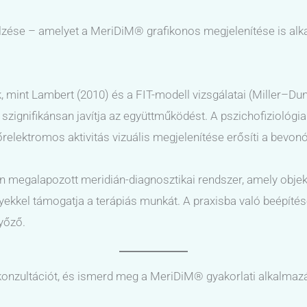
ajelzése – amelyet a MeriDiM® grafikonos megjelenítése is alk
k, mint Lambert (2010) és a FIT-modell vizsgálatai (Miller–Du
szignifikánsan javítja az együttműködést. A pszichofiziológia
 bőrelektromos aktivitás vizuális megjelenítése erősíti a bevo
galapozott meridián-diagnosztikai rendszer, amely objektív
kkel támogatja a terápiás munkát. A praxisba való beépítése
yőző.
konzultációt, és ismerd meg a MeriDiM® gyakorlati alkalmaz