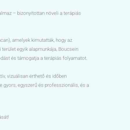
almaz – bizonyítottan növeli a terápiás
ncan), amelyek kimutatták, hogy az
i terület egyik alapmunkája, Boucsein
nódást és támogatja a terápiás folyamatot.
, vizuálisan érthető és időben
 gyors, egyszerű és professzionális, és a
ását!