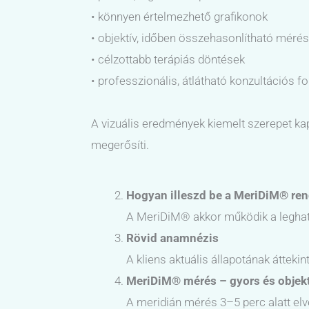
• könnyen értelmezhető grafikonok
• objektív, időben összehasonlítható mérés
• célzottabb terápiás döntések
• professzionális, átlátható konzultációs f
A vizuális eredmények kiemelt szerepet k
megerősíti.
Hogyan illeszd be a MeriDiM® ren
A MeriDiM® akkor működik a leghaté
Rövid anamnézis
A kliens aktuális állapotának áttekin
MeriDiM® mérés – gyors és objek
A meridián mérés 3–5 perc alatt elv