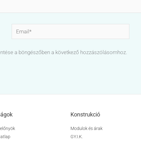
Email*
ntése a böngészőben a következő hozzászólásomhoz.
ságok
Konstrukció
 előnyök
Modulok és árak
datlap
GY.I.K.