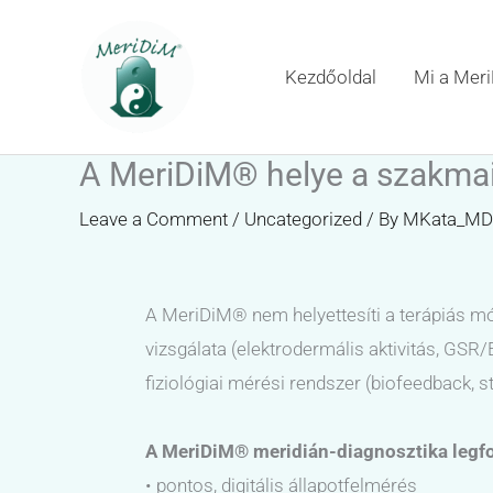
Skip
to
Kezdőoldal
Mi a Mer
content
A MeriDiM® helye a szakmai
Leave a Comment
/
Uncategorized
/ By
MKata_MD
A MeriDiM® nem helyettesíti a terápiás mó
vizsgálata (elektrodermális aktivitás, GS
fiziológiai mérési rendszer (biofeedback, s
A MeriDiM® meridián-diagnosztika legfo
• pontos, digitális állapotfelmérés