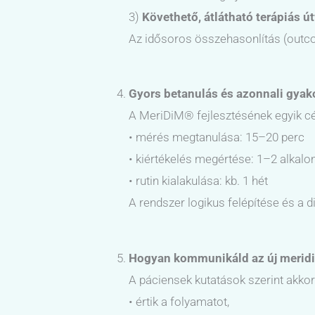
3)
Követhető, átlátható terápiás ú
Az idősoros összehasonlítás (outco
Gyors betanulás és azonnali gyak
A MeriDiM® fejlesztésének egyik cél
• mérés megtanulása: 15–20 perc
• kiértékelés megértése: 1–2 alkal
• rutin kialakulása: kb. 1 hét
A rendszer logikus felépítése és a d
Hogyan kommunikáld az új meridiá
A páciensek kutatások szerint akko
• értik a folyamatot,