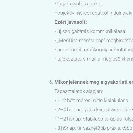
• látják a változásokat,
• objektív mérési adatból indulnak ki
Ezért javasolt:
• új szolgáltatás kommunikálása
• „MeriDiM mérési nap” meghirdeté
• anonimizált grafikonok bemutatás
• tájékoztató e-mail a meglévő klie
Mikor jelennek meg a gyakorlati 
Tapasztalatok alapján:
• 1–2 hét: mérési rutin kialakulása
• 2–4 hét: nagyobb kliens-visszatér
• 1–2 hónap: stabilabb terápiás fol
• 3 hónap: tervezhetőbb praxis, több