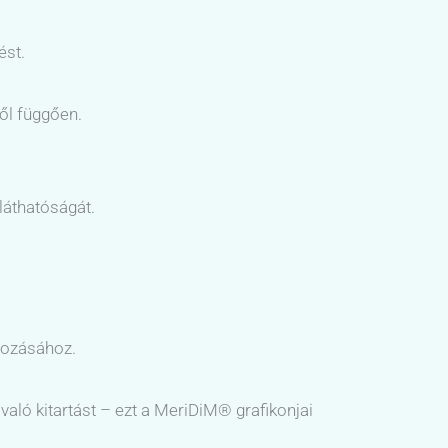
ést.
től függően.
láthatóságát.
rozásához.
 való kitartást – ezt a MeriDiM® grafikonjai