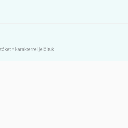
ezőket
*
karakterrel jelöltük