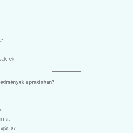
.
se
a
nseknek
eredmények a praxisban?
és
yamat
 ajánlás