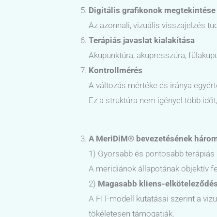
Digitális grafikonok megtekintése
Az azonnali, vizuális visszajelzés 
Terápiás javaslat kialakítása
Akupunktúra, akupresszúra, fülakupun
Kontrollmérés
A változás mértéke és iránya egyér
Ez a struktúra nem igényel több időt
A MeriDiM® bevezetésének három
1) Gyorsabb és pontosabb terápiás
A meridiánok állapotának objektív 
2)
Magasabb kliens-elköteleződé
A FIT-modell kutatásai szerint a viz
tökéletesen támogatják.