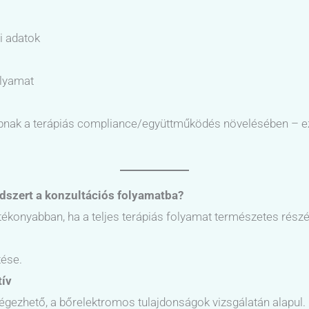
i adatok
olyamat
apnak a terápiás compliance/együttműködés növelésében – e
dszert a konzultációs folyamatba?
konyabban, ha a teljes terápiás folyamat természetes részév
tése.
tív
égezhető, a bőrelektromos tulajdonságok vizsgálatán alapul.